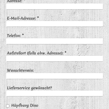
Adresse:
*
E-Mail-Adresse:
*
Telefon:
*
Aufstellort (falls abw. Adresse):
*
Wunschtermin:
Lieferservice gewünscht?
Hüpfburg Dino