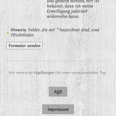
und genutzt werden. Mir ist
bekannt, dass ich meine
Einwilligung jederzeit
widerrufen kann.
Hinweis
: Felder, die mit
*
bezeichnet sind, sind
Pflichtfelder.
AGB
Impressum