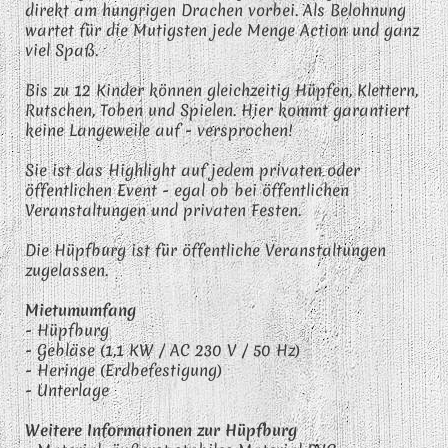
direkt am hungrigen Drachen vorbei. Als Belohnung
wartet für die Mutigsten jede Menge Action und ganz
viel Spaß.
Bis zu 12 Kinder können gleichzeitig Hüpfen, Klettern,
Rutschen, Toben und Spielen. Hier kommt garantiert
keine Langeweile auf - versprochen!
Sie ist das Highlight auf jedem privaten oder
öffentlichen Event - egal ob bei öffentlichen
Veranstaltungen und privaten Festen.
Die Hüpfburg ist für öffentliche Veranstaltungen
zugelassen.
Mietumumfang
- Hüpfburg
- Gebläse (
1,1 K
W / AC 230 V /
50 Hz)
- Heringe (Erdbefestigung)
- Unterlage
Weitere Informationen zur Hüpfburg