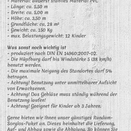
- Material: äußerst stabiles Material PVC
- Länge: ca. 5,50 m
- Breite: ca. 5,00 m
- Höhe: ca. 3,50 m
- Grundfläche: ca, 28 m²
- Gewicht: ca. 150 Kg
- max. Belastungsgewicht: 12 Kinder
Was sonst noch wichtig ist
- produziert nach DIN EN 14960:2007-02.
- Die Hüpfburg darf bis
Windstärke 5
(38 km/h)
benutzt werden.
- Die maximale Neigung des Standortes
darf 5%
betragen.
- Achtung! Benutzung unter unmittelbarer
Aufsicht
von Erwachsenen.
- Achtung! Das Gebläse muss ständig
während
der
Benutzung laufen!
- Achtung! Geeignet für Kinder ab 3 Jahren.
Gerne bieten wir Ihnen unser günstiges Rundum-
Sorglos-Paket an. Dieses beinhaltet die Lieferung,
Auf- und Abbau sowie die Abholung. So können Sie