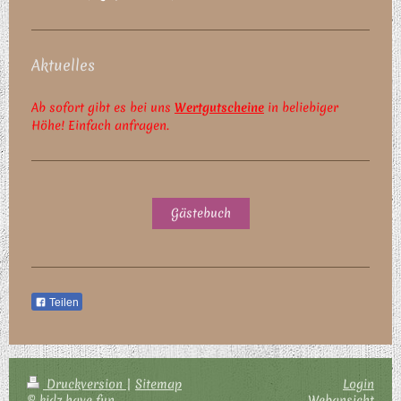
Aktuelles
Ab sofort gibt es bei uns
Wertgutscheine
in beliebiger
Höhe! Einfach anfragen.
Gästebuch
Teilen
Druckversion
|
Sitemap
Login
© kidz have fun
Webansicht